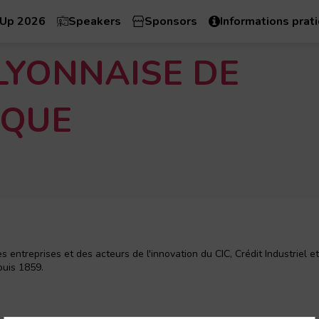
 Up 2026
Speakers
Sponsors
Informations prat
 LYONNAISE DE
QUE
ntreprises et des acteurs de l'innovation du CIC, Crédit Industriel et
puis 1859.